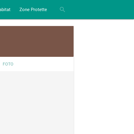
close
search
abitat
Zone Protette
FOTO