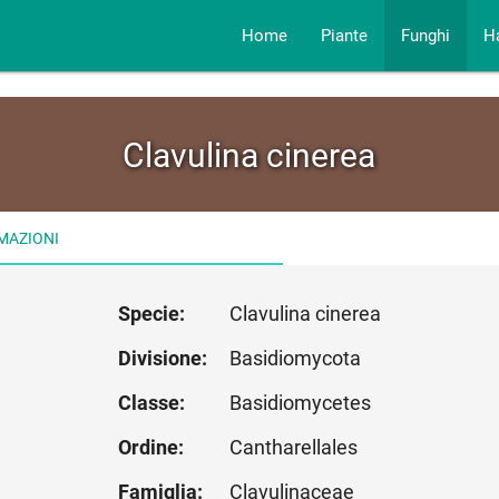
Home
Piante
Funghi
H
Clavulina cinerea
MAZIONI
Specie:
Clavulina cinerea
Divisione:
Basidiomycota
Classe:
Basidiomycetes
Ordine:
Cantharellales
Famiglia:
Clavulinaceae