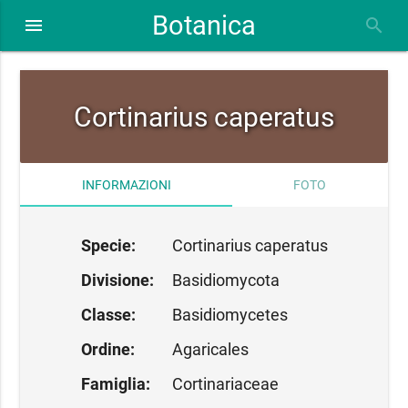
Botanica
close
menu
search
Cortinarius caperatus
INFORMAZIONI
FOTO
Specie:
Cortinarius caperatus
Divisione:
Basidiomycota
Classe:
Basidiomycetes
Ordine:
Agaricales
Famiglia:
Cortinariaceae