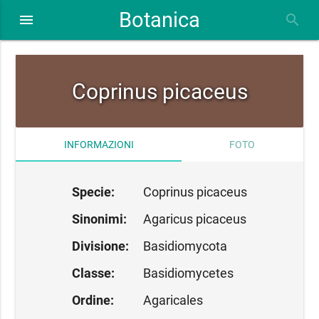
Botanica
close
menu
search
Coprinus picaceus
INFORMAZIONI
FOTO
Specie:
Coprinus picaceus
Sinonimi:
Agaricus picaceus
Divisione:
Basidiomycota
Classe:
Basidiomycetes
Ordine:
Agaricales