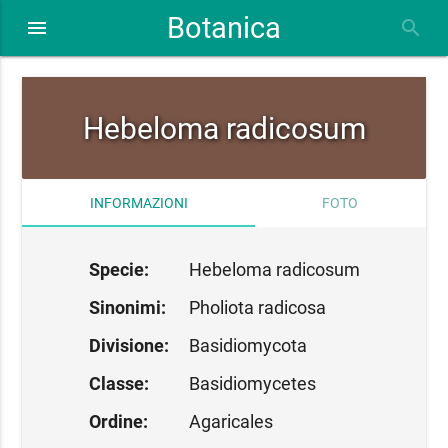
Botanica
close
menu
search
Hebeloma radicosum
INFORMAZIONI
FOTO
Specie:
Hebeloma radicosum
Sinonimi:
Pholiota radicosa
Divisione:
Basidiomycota
Classe:
Basidiomycetes
Ordine:
Agaricales