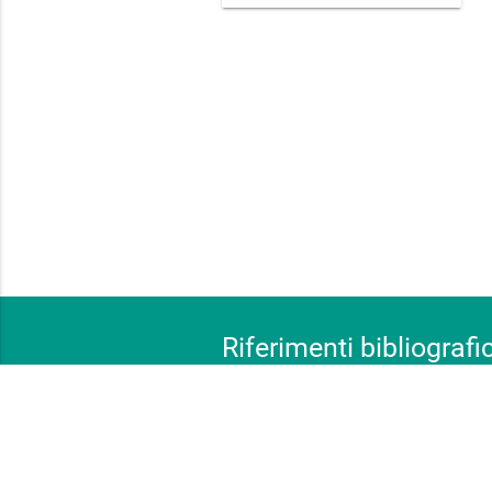
Riferimenti bibliografic
floraitaliae.actaplantarum.org
vnr.unipg.it
luirig.altervista.org